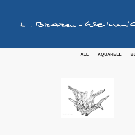
Zum
Inhalt
springen
ALL
AQUARELL
B